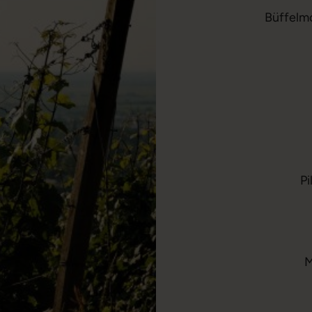
Büffelmo
Pi
M