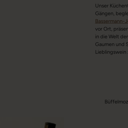
Unser Küchent
Gängen, begle
Bassermann-J
vor Ort, präs
in die Welt de
Gaumen und Si
Lieblingswein
Büffelmozz