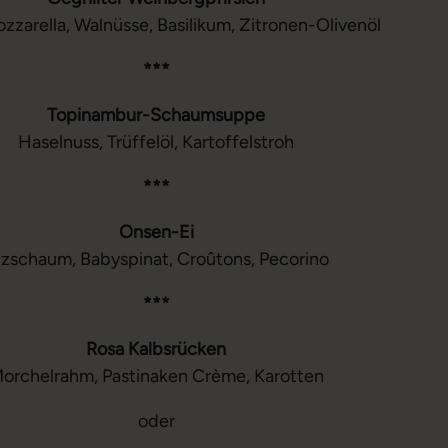
zzarella, Walnüsse, Basilikum, Zitronen-Olivenöl
***
Topinambur-Schaumsuppe
Haselnuss, Trüffelöl, Kartoffelstroh
***
Onsen-Ei
lzschaum, Babyspinat, Croûtons, Pecorino
***
Rosa Kalbsrücken
orchelrahm, Pastinaken Crème, Karotten
oder