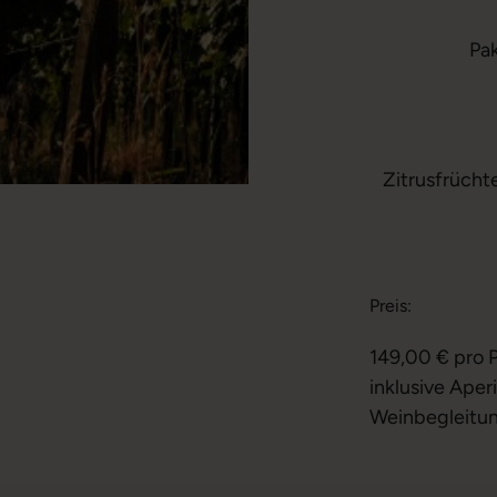
Pa
Zitrusfrüch
Preis:
149,00 € pro 
inklusive Aper
Weinbegleitun