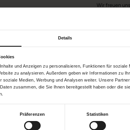
Wir freuen uns
Sie möchten e
Details
Gerne erstelle
Gutschein. Un
events.ahh@at
Cookies
nhalte und Anzeigen zu personalisieren, Funktionen für soziale
Website zu analysieren. Außerdem geben wir Informationen zu I
JETZT TI
r soziale Medien, Werbung und Analysen weiter. Unsere Partner
 Daten zusammen, die Sie Ihnen bereitgestellt haben oder die s
n.
Präferenzen
Statistiken