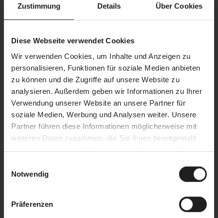
Externe Inhalte: Auf unserer Website können
Zustimmung
Details
Über Cookies
Dokumente oder Inhalte von Drittanbietern
eingebunden sein, die nicht von uns erstellt,
finanziert oder kontrolliert werden. Daher können wir
Diese Webseite verwendet Cookies
für deren Barrierefreiheit keine Gewähr
Wir verwenden Cookies, um Inhalte und Anzeigen zu
übernehmen. Diese Seite nutzt beispielsweise
personalisieren, Funktionen für soziale Medien anbieten
Funktionen von Diensten wie
zu können und die Zugriffe auf unsere Website zu
Google Maps
analysieren. Außerdem geben wir Informationen zu Ihrer
Verwendung unserer Website an unsere Partner für
YouTube
soziale Medien, Werbung und Analysen weiter. Unsere
Reservision
Partner führen diese Informationen möglicherweise mit
Elfsight
weiteren Daten zusammen, die Sie Ihnen bereitgestellt
haben oder die sie im Rahmen Ihrer Nutzung der Dienste
Evaluationsmethode
gesammelt haben.
Einwilligungsauswahl
Diese Erklärung wurde am 19. Juni 2025 erstellt und am
Notwendig
06. Oktober 2025 aktualisiert.
Die Bewertung der Barrierefreiheit erfolgte durch ein
Präferenzen
externes Audit auf Grundlage der WCAG 2.2 Stufe AA.