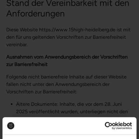
Stand der Vereinbarkeit mit den
Anforderungen
Diese Website https://www.15high-heidelberg.de ist mit
den für uns geltenden Vorschriften zur Barrierefreiheit
vereinbar.
Ausnahmen vom Anwendungsbereich der Vorschriften
zur Barrierefreiheit
Folgende nicht barrierefreie Inhalte auf dieser Website
fallen nicht unter den Anwendungsbereich der
Vorschriften zur Barrierefreiheit:
Ältere Dokumente: Inhalte, die vor dem 28. Juni
2025 veröffentlicht wurden, unterliegen nicht den
gesetzlichen Anforderungen. Daher sind für diese
Dokumente derzeit keine umfassenden
Anpassungen vorgesehen.