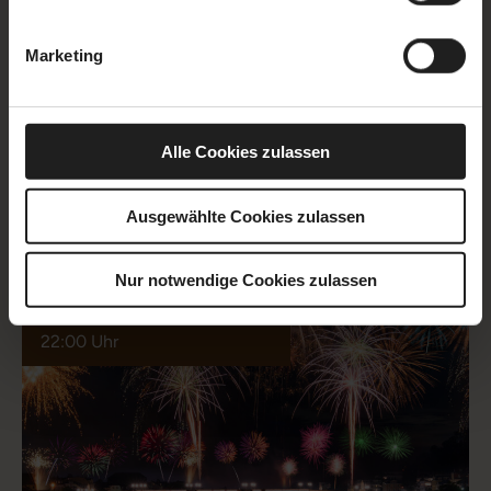
EVENT
Marketing
X-MAS BRUNCH
Ihre Liebsten, köstliches Essen, Livemusik und ein
spektakulärer Ausblick.
Alle Cookies zulassen
Ausgewählte Cookies zulassen
Nur notwendige Cookies zulassen
31.12.2026 | 19:00 Uhr oder
22:00 Uhr