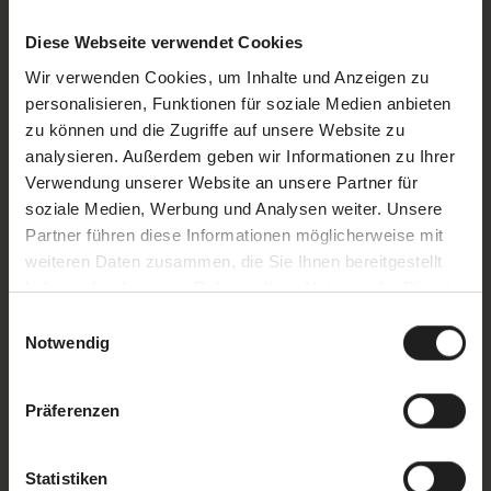
Diese Webseite verwendet Cookies
Wir verwenden Cookies, um Inhalte und Anzeigen zu
personalisieren, Funktionen für soziale Medien anbieten
zu können und die Zugriffe auf unsere Website zu
analysieren. Außerdem geben wir Informationen zu Ihrer
Verwendung unserer Website an unsere Partner für
soziale Medien, Werbung und Analysen weiter. Unsere
Partner führen diese Informationen möglicherweise mit
weiteren Daten zusammen, die Sie Ihnen bereitgestellt
haben oder die sie im Rahmen Ihrer Nutzung der Dienste
25.12.2026 | 13:00 - 15:30
gesammelt haben.
Einwilligungsauswahl
Uhr
Notwendig
Präferenzen
Statistiken