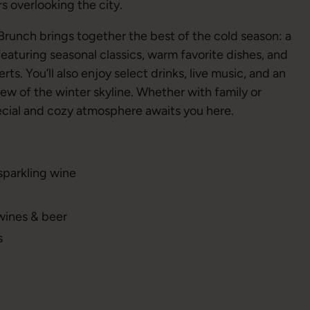
s overlooking the city.
runch brings together the best of the cold season: a
featuring seasonal classics, warm favorite dishes, and
rts. You’ll also enjoy select drinks, live music, and an
iew of the winter skyline. Whether with family or
cial and cozy atmosphere awaits you here.
parkling wine
wines & beer
s