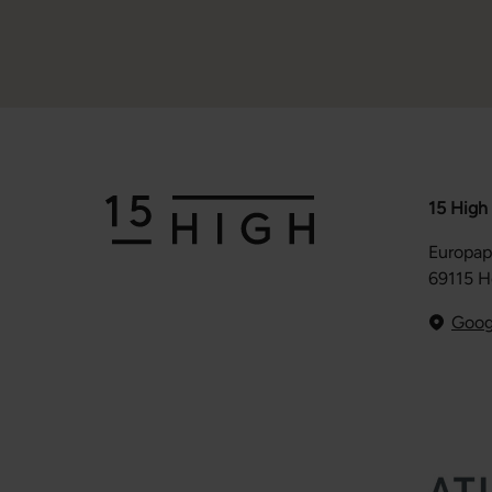
15 High
Europap
69115 H
Goog