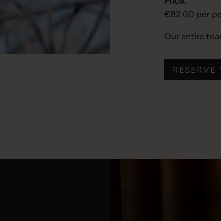
Price:
€82.00 per p
Our entire team
RESERVE 