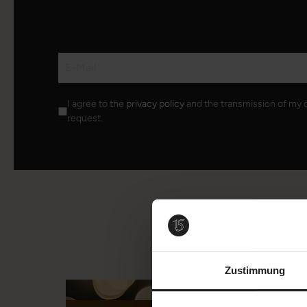
I agree to the
privacy policy
and the transmission of my 
request.
Zustimmung