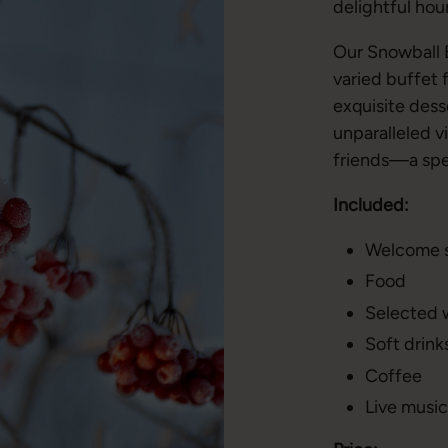
delightful hour
Our Snowball B
varied buffet 
exquisite desse
unparalleled v
friends—a spe
Included:
Welcome s
Food
Selected 
Soft drink
Coffee
Live music