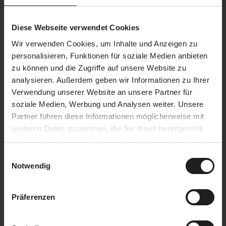
Diese Webseite verwendet Cookies
Wir verwenden Cookies, um Inhalte und Anzeigen zu
personalisieren, Funktionen für soziale Medien anbieten
zu können und die Zugriffe auf unsere Website zu
analysieren. Außerdem geben wir Informationen zu Ihrer
Zitatbereich
Verwendung unserer Website an unsere Partner für
soziale Medien, Werbung und Analysen weiter. Unsere
Partner führen diese Informationen möglicherweise mit
weiteren Daten zusammen, die Sie Ihnen bereitgestellt
haben oder die sie im Rahmen Ihrer Nutzung der Dienste
gesammelt haben.
Einwilligungsauswahl
The view of the nearby Palatinate
Notwendig
region inspired us to put together our
wine list.
Präferenzen
Paul Rojahn, Restaurant Manager