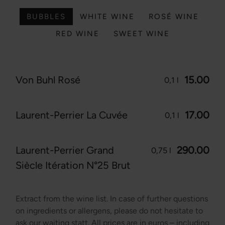
BUBBLES
WHITE WINE
ROSÉ WINE
RED WINE
SWEET WINE
Von Buhl Rosé
15.00
0,1 l
Laurent-Perrier La Cuvée
17.00
0,1 l
Laurent-Perrier Grand
290.00
0,75 l
Siècle Itération N°25 Brut
Extract from the wine list. In case of further questions
on ingredients or allergens, please do not hesitate to
ask our waiting statt. All prices are in euros – including