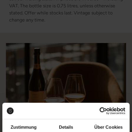
VAT. The bottle size is 0.75 litres, unless otherwise
stated. Offer while stocks last. Vintage subject to
change any time.
Zustimmung
Details
Über Cookies