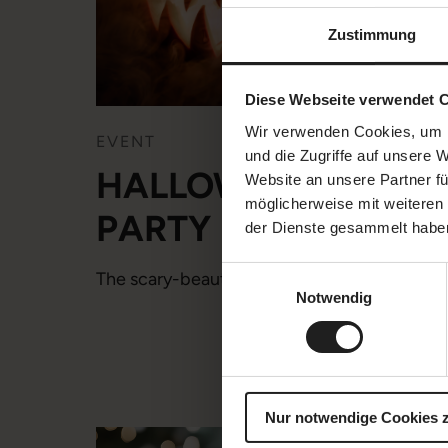
Zustimmung
Diese Webseite verwendet 
Wir verwenden Cookies, um I
EVENT
und die Zugriffe auf unsere 
HALLOWEEN
Website an unsere Partner fü
möglicherweise mit weiteren
PARTY
der Dienste gesammelt habe
Einwilligungsauswahl
The scary-beautiful party fun at 15 High.
Notwendig
Nur notwendige Cookies 