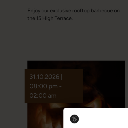
Enjoy our exclusive rooftop barbecue on
the 15 High Terrace.
31.10.2026 |
08:00 pm -
02:00 am