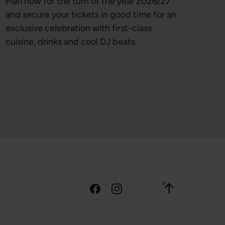
Plan now for the turn of the year 2026/27
and secure your tickets in good time for an
exclusive celebration with first-class
cuisine, drinks and cool DJ beats
>