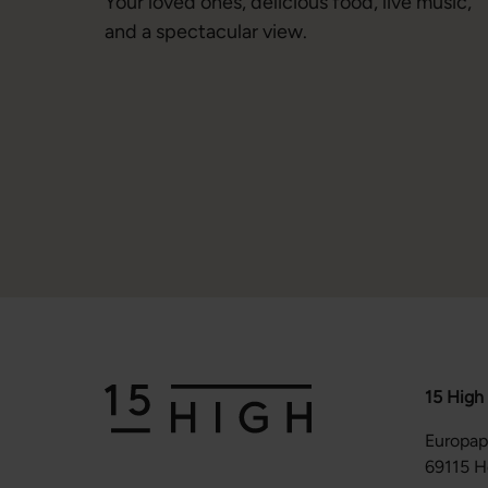
Your loved ones, delicious food, live music,
and a spectacular view.
15 High
Europap
69115 H