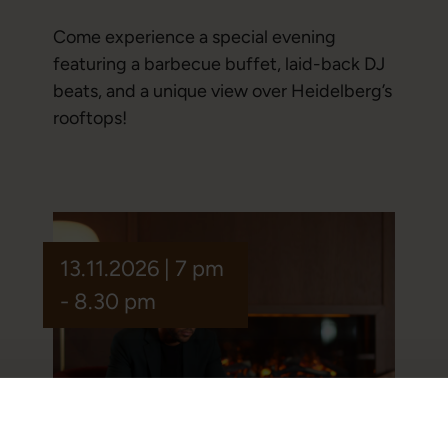
Come experience a special evening
featuring a barbecue buffet, laid-back DJ
beats, and a unique view over Heidelberg’s
rooftops!
13.11.2026 | 7 pm
- 8.30 pm