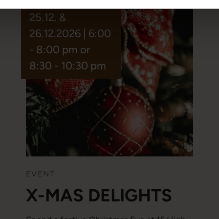
25.12. &
26.12.2026 | 6:00
- 8:00 pm or
8:30 - 10:30 pm
EVENT
X-MAS DELIGHTS