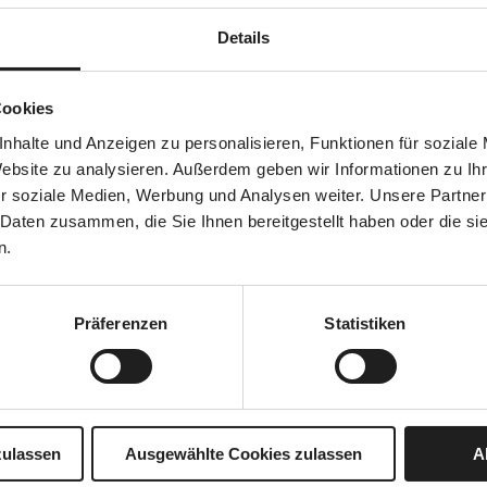
Details
Cookies
nhalte und Anzeigen zu personalisieren, Funktionen für soziale
EVENT
Website zu analysieren. Außerdem geben wir Informationen zu I
SMOKING CIGARS
r soziale Medien, Werbung und Analysen weiter. Unsere Partner
 Daten zusammen, die Sie Ihnen bereitgestellt haben oder die s
WITH STYLE
n.
Immerse yourself in the fascinating world
Präferenzen
Statistiken
of cigars.
zulassen
Ausgewählte Cookies zulassen
A