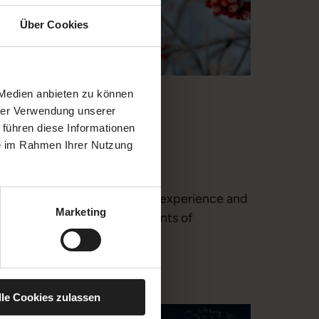
Über Cookies
 Medien anbieten zu können
EVENT
hrer Verwendung unserer
SNOWBALL
 führen diese Informationen
ie im Rahmen Ihrer Nutzung
BRUNCH
Treat yourself to a culinary experience and
Marketing
enjoy unforgettable moments of
indulgence.
lle Cookies zulassen