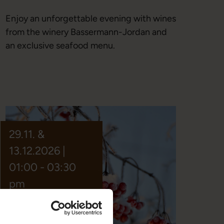
Enjoy an unforgettable evening with wines
from the winery Bassermann-Jordan and
an exclusive seafood menu.
29.11. &
13.12.2026 |
01:00 - 03:30
pm