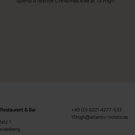
Spend a festive Christmas Eve at 15 High
 Restaurant & Bar
+49 (0) 6221 4277-533
15high@atlantic-hotels.de
latz 1
eidelberg