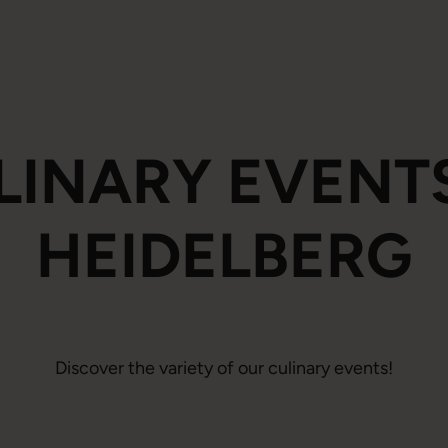
LINARY EVENTS
HEIDELBERG
Discover the variety of our culinary events!