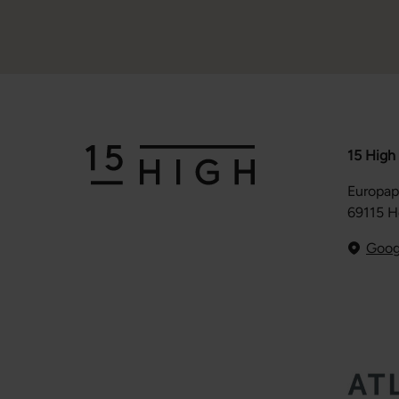
15 High
Europap
69115 H
Goog