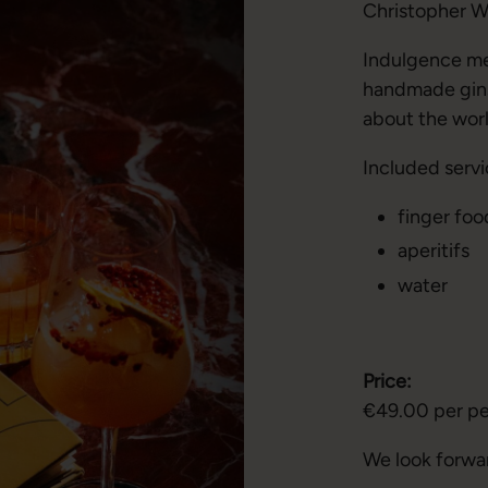
Christopher Wl
Indulgence mee
handmade gins,
about the world
Included servi
finger foo
aperitifs
water
Price:
€49.00 per p
We look forwar