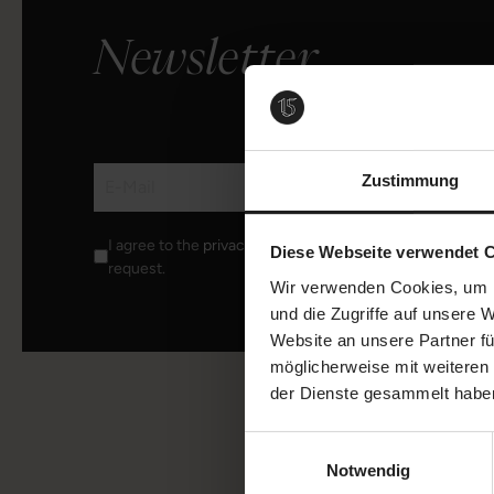
Newsletter
Zustimmung
I agree to the
privacy policy
and the transmission of my 
Diese Webseite verwendet 
request.
Wir verwenden Cookies, um I
und die Zugriffe auf unsere 
Website an unsere Partner fü
möglicherweise mit weiteren
der Dienste gesammelt habe
Einwilligungsauswahl
Notwendig