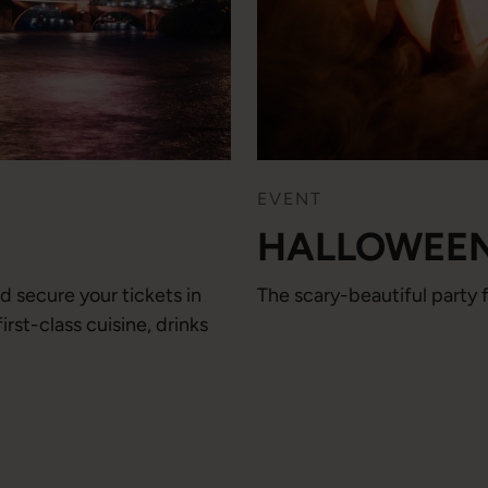
EVENT
HALLOWEEN
d secure your tickets in
The scary-beautiful party f
rst-class cuisine, drinks