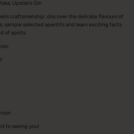
oka, Upstairs Gin
ts craftsmanship: discover the delicate flavours of
 sample selected aperitifs and learn exciting facts
 of spirits.
ces:
d
erson
d to seeing you!