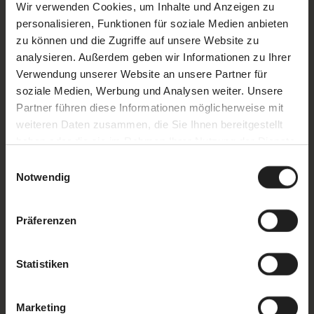
Wir verwenden Cookies, um Inhalte und Anzeigen zu
personalisieren, Funktionen für soziale Medien anbieten
zu können und die Zugriffe auf unsere Website zu
analysieren. Außerdem geben wir Informationen zu Ihrer
Verwendung unserer Website an unsere Partner für
soziale Medien, Werbung und Analysen weiter. Unsere
Partner führen diese Informationen möglicherweise mit
weiteren Daten zusammen, die Sie Ihnen bereitgestellt
31.10.2026 | 20:00 - 02:00
haben oder die sie im Rahmen Ihrer Nutzung der Dienste
Uhr
gesammelt haben.
Einwilligungsauswahl
Notwendig
Präferenzen
Statistiken
EVENT
HALLOWEEN PARTY
Marketing