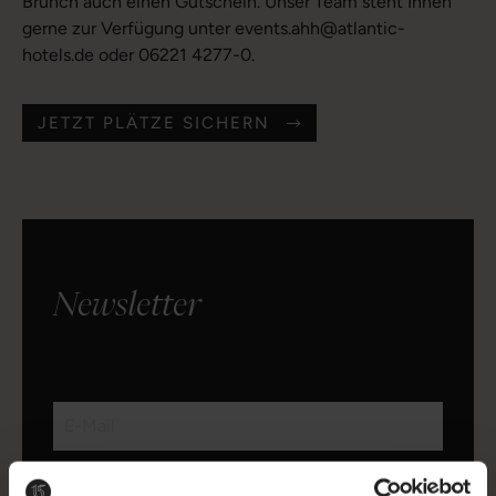
Brunch auch einen Gutschein. Unser Team steht Ihnen
gerne zur Verfügung unter events.ahh@atlantic-
hotels.de oder 06221 4277-0.
JETZT PLÄTZE SICHERN
Newsletter
Ich habe die
Datenschutzbestimmungen
gelesen und