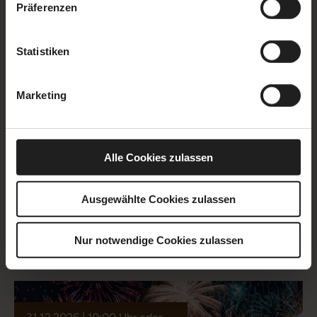
Präferenzen
Uhr
Statistiken
Marketing
EVENT
Alle Cookies zulassen
X-MAS BRUNCH
Ihre Liebsten, köstliches Essen, Livemusik und ein
Ausgewählte Cookies zulassen
spektakulärer Ausblick.
Nur notwendige Cookies zulassen